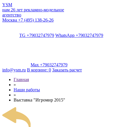
YSM
нам 26 лет
рекламно-модельное
агентство
Москва
+7 (495) 138-26-26
TG +79032747979
WhatsApp +79032747979
Max +79032747979
info@ysm.ru
В корзине:
0
Заказать расчет
Главная
»
Наши работы
»
Выставка "Игромир 2015"