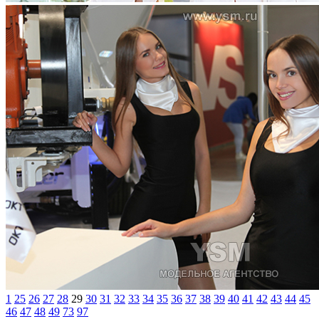
1
25
26
27
28
29
30
31
32
33
34
35
36
37
38
39
40
41
42
43
44
45
46
47
48
49
73
97