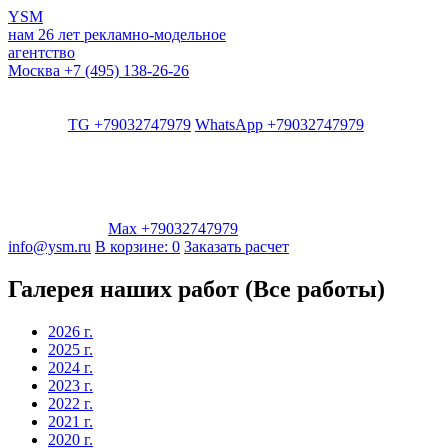
YSM
нам 26 лет
рекламно-модельное
агентство
Москва
+7 (495) 138-26-26
TG +79032747979
WhatsApp +79032747979
Max +79032747979
info@ysm.ru
В корзине:
0
Заказать расчет
Галерея наших работ (Все работы)
2026 г.
2025 г.
2024 г.
2023 г.
2022 г.
2021 г.
2020 г.