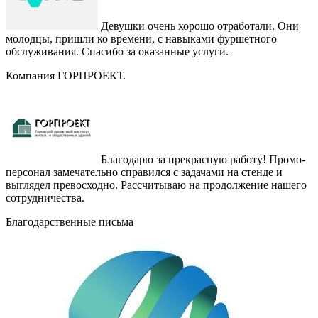
Девушки очень хорошо отработали. Они
молодцы, пришли ко времени, с навыками фуршетного
обслуживания. Спасибо за оказанные услуги.
Компания ГОРПРОЕКТ.
Благодарю за прекрасную работу! Промо-
персонал замечательно справился с задачами на стенде и
выглядел превосходно. Рассчитываю на продолжение нашего
сотрудничества.
Благодарственные письма