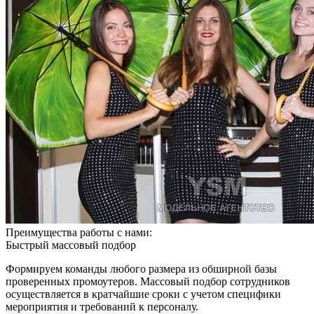
Преимущества работы с нами:
Быстрый массовый подбор
Формируем команды любого размера из обширной базы
проверенных промоутеров. Массовый подбор сотрудников
осуществляется в кратчайшие сроки с учетом специфики
мероприятия и требований к персоналу.