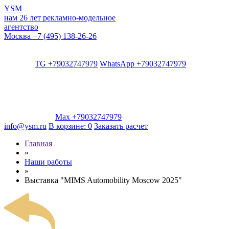
YSM
нам 26 лет
рекламно-модельное
агентство
Москва
+7 (495) 138-26-26
TG +79032747979
WhatsApp +79032747979
Max +79032747979
info@ysm.ru
В корзине:
0
Заказать расчет
Главная
»
Наши работы
»
Выставка "MIMS Automobility Moscow 2025"