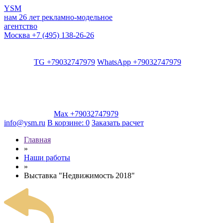
YSM
нам 26 лет
рекламно-модельное
агентство
Москва
+7 (495) 138-26-26
TG +79032747979
WhatsApp +79032747979
Max +79032747979
info@ysm.ru
В корзине:
0
Заказать расчет
Главная
»
Наши работы
»
Выставка "Недвижимость 2018"