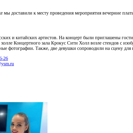
е мы доставили к месту проведения мероприятия вечерние платья
ских и китайских артистов. На концерт были приглашены гости 
й в холле Концертного зала Крокус Сити Холл возле стендов с и
ные фотографии. Также, две девушки сопроводили на сцену для 
6-26
@ysm.ru