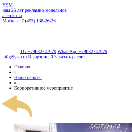
YSM
нам 26 лет
рекламно-модельное
агентство
Москва
+7 (495) 138-26-26
TG +79032747979
WhatsApp +79032747979
info@ysm.ru
В корзине:
0
Заказать расчет
Главная
»
Наши работы
»
Корпоративное мероприятие