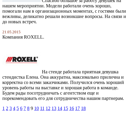
Спасибо большое за работу девушек на
нашем мероприятии. Модели работали очень хорошо,
помогали нам в организационных моментах, с гостями были
вежливы, деликатно решали возникшие вопросы. На связи и
до новых встреч.
21.05.2015
Компания ROXELL.
На стенде работала приятная девушка
стендистка Елена. Она аккуратна, максимально прилична и
корректна со всеми заказчиками. Получился очень хороший
уровень работы на выставке и хорошая работа в команде.
Будем рады посотрудничать с агентством еще и
порекомендовать его для сотрудничества нашим партнерам.
1
2
3
4
5
6
7
8
9
10
11
12
13
14
15
16
17
18