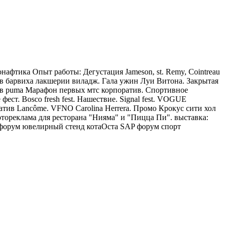
онафтика
Опыт работы:
Дегустация Jameson, st. Remy, Cointreau
с в барвиха лакшерии виладж. Гала ужин Луи Витона. Закрытая
ив puma Марафон первых мтс корпоратив. Спортивное
фест. Bosco fresh fest. Нашествие. Signal fest. VOGUE
тив Lancôme. VFNO Carolina Herrera. Промо Крокус сити хол
тореклама для ресторана "Нияма" и "Пицца Пи". выставка:
 форум ювелирный стенд котаОста SAP форум спорт