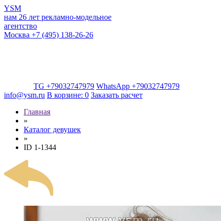
YSM
нам 26 лет
рекламно-модельное
агентство
Москва
+7 (495) 138-26-26
TG +79032747979
WhatsApp +79032747979
info@ysm.ru
В корзине:
0
Заказать расчет
Главная
»
Каталог девушек
»
ID 1-1344