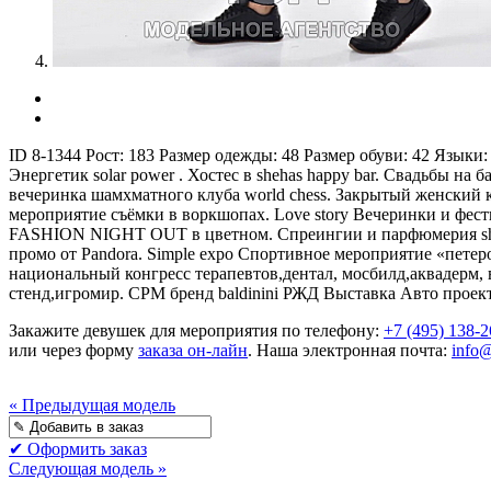
ID 8-1344
Рост:
183
Размер одежды:
48
Размер обуви:
42
Языки:
Энергетик solar power . Хостес в shehas happy bar. Свадьбы н
вечеринка шамхматного клуба world chess. Закрытый женский
мероприятие съёмки в воркшопах. Love story Вечеринки и фестива
FASHION NIGHT OUT в цветном. Спреингии и парфюмерия shu em
промо от Pandora. Simple expo Спортивное мероприятие «пете
национальный конгресс терапевтов,дентал, мосбилд,аквадерм
стенд,игромир. CPM бренд baldinini РЖД Выставка Авто проек
Закажите девушек для мероприятия по телефону:
+7 (495) 138-2
или через форму
заказа он-лайн
. Наша электронная почта:
info
« Предыдущая модель
✔ Оформить заказ
Следующая модель »