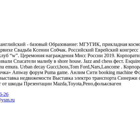
английский - базовый
Образование:
МГУГИК, прикладная косм
а барвихе Свадьба Ксении Собчак. Российский Еврейский конгрес
 клуб “w”. Церемония награждения Мисс России 2019. Корпорат
ли Спасатели малибу в shore house. Jazz and chess фест. Esquire 
ura. Urban decay Gucci,boss,Tom Ford,Nars,Lancome . Корпора
рочка» Amway форум Puma game. Анлим Сити booking machine Фо
, выставка недвижемости Выставка электро транспорта Синержи
т от шкоды Презентации Mazda,Toyota,Рено,фольксваген
6-26
@ysm.ru