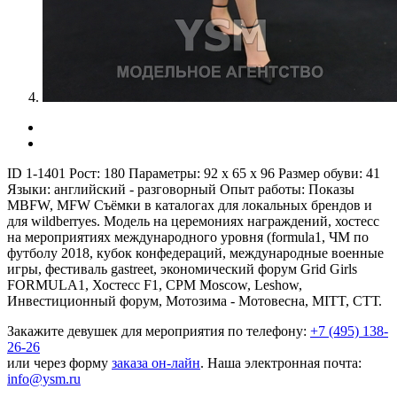
ID 1-1401
Рост:
180
Параметры:
92 x 65 x 96
Размер обуви:
41
Языки:
английский - разговорный
Опыт работы:
Показы
MBFW, MFW Съёмки в каталогах для локальных брендов и
для wildberryes. Модель на церемониях награждений, хостесс
на мероприятиях международного уровня (formula1, ЧМ по
футболу 2018, кубок конфедераций, международные военные
игры, фестиваль gastreet, экономический форум Grid Girls
FORMULA1, Хостесс F1, CPM Moscow, Leshow,
Инвестиционный форум, Мотозима - Мотовесна, MITT, СТТ.
Закажите девушек для мероприятия по телефону:
+7 (495) 138-
26-26
или через форму
заказа он-лайн
. Наша электронная почта:
info@ysm.ru