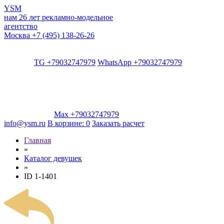
YSM
нам 26 лет
рекламно-модельное
агентство
Москва
+7 (495) 138-26-26
TG +79032747979
WhatsApp +79032747979
Max +79032747979
info@ysm.ru
В корзине:
0
Заказать расчет
Главная
»
Каталог девушек
»
ID 1-1401