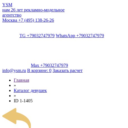
YSM
нам 26 лет
рекламно-модельное
агентство
Москва
+7 (495) 138-26-26
TG +79032747979
WhatsApp +79032747979
Max +79032747979
info@ysm.ru
В корзине:
0
Заказать расчет
Главная
»
Каталог девушек
»
ID 1-1405