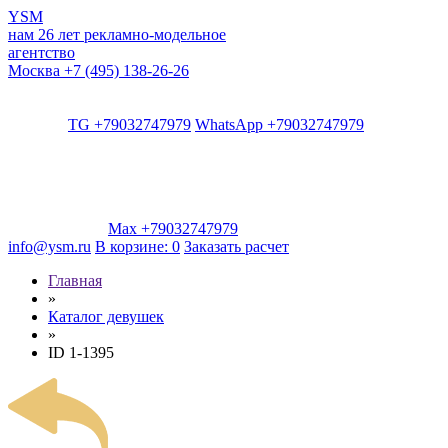
YSM
нам 26 лет
рекламно-модельное
агентство
Москва
+7 (495) 138-26-26
TG +79032747979
WhatsApp +79032747979
Max +79032747979
info@ysm.ru
В корзине:
0
Заказать расчет
Главная
»
Каталог девушек
»
ID 1-1395