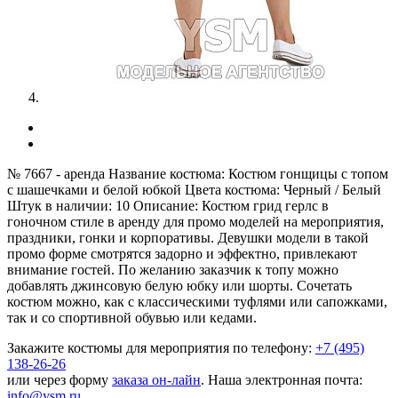
№ 7667 - аренда
Название костюма:
Костюм гонщицы с топом
с шашечками и белой юбкой
Цвета костюма:
Черный / Белый
Штук в наличии:
10
Описание:
Костюм грид герлс в
гоночном стиле в аренду для промо моделей на мероприятия,
праздники, гонки и корпоративы. Девушки модели в такой
промо форме смотрятся задорно и эффектно, привлекают
внимание гостей. По желанию заказчик к топу можно
добавлять джинсовую белую юбку или шорты. Сочетать
костюм можно, как с классическими туфлями или сапожками,
так и со спортивной обувью или кедами.
Закажите костюмы для мероприятия по телефону:
+7 (495)
138-26-26
или через форму
заказа он-лайн
. Наша электронная почта:
info@ysm.ru