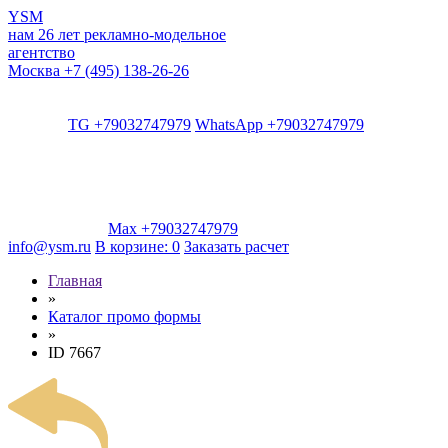
YSM
нам 26 лет
рекламно-модельное
агентство
Москва
+7 (495) 138-26-26
TG +79032747979
WhatsApp +79032747979
Max +79032747979
info@ysm.ru
В корзине:
0
Заказать расчет
Главная
»
Каталог промо формы
»
ID 7667