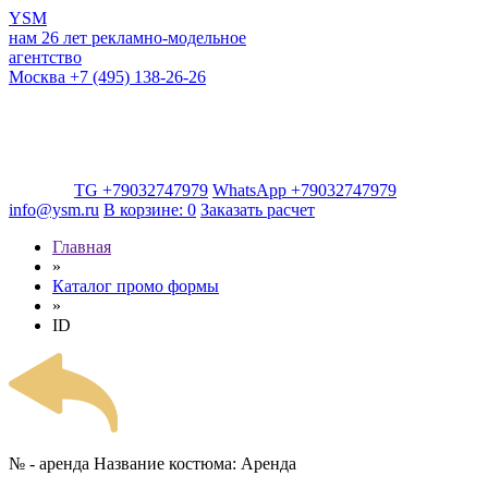
YSM
нам 26 лет
рекламно-модельное
агентство
Москва
+7 (495) 138-26-26
TG +79032747979
WhatsApp +79032747979
info@ysm.ru
В корзине:
0
Заказать расчет
Главная
»
Каталог промо формы
»
ID
№ - аренда
Название костюма:
Аренда